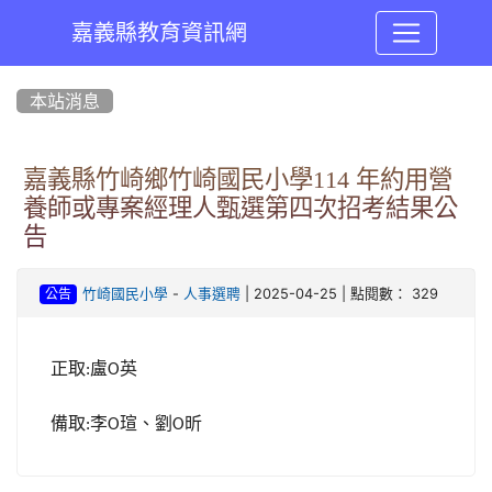
嘉義縣教育資訊網
:::
本站消息
嘉義縣竹崎鄉竹崎國民小學114 年約用營
養師或專案經理人甄選第四次招考結果公
告
-
| 2025-04-25 | 點閱數： 329
竹崎國民小學
人事選聘
公告
正取
盧
英
:
O
備取
李
瑄、劉
昕
:
O
O