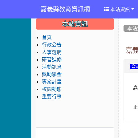
嘉義縣教育資訊網
本站資訊
:::
:::
:::
本站資訊
本站
首頁
行政公告
嘉
人事選聘
研習進修
活動訊息
公
獎助學金
專案計畫
嘉
校園動態
重要行事
正