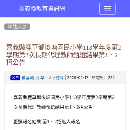
嘉義縣教育資訊網
:::
本站消息
嘉義縣鹿草鄉後塘國民小學113學年度第2
學期第2次長期代理教師甄選結果第1、2
招公告
-
| 2025-02-17 | 點閱數： 282
後塘國民小學
人事選聘
公告
113
2
2
嘉義縣鹿草鄉後塘國民小學
學年度第
學期第
1
2
次長期代理教師甄選結果
第
、
招
公告
:
1
2
甄選報名結果
第
、
招
無人報名