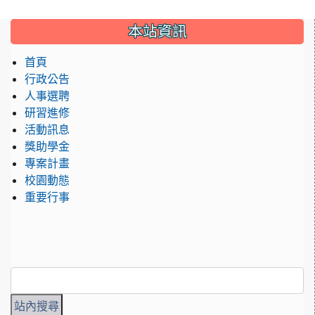
:::
本站資訊
首頁
行政公告
人事選聘
研習進修
活動訊息
獎助學金
專案計畫
校園動態
重要行事