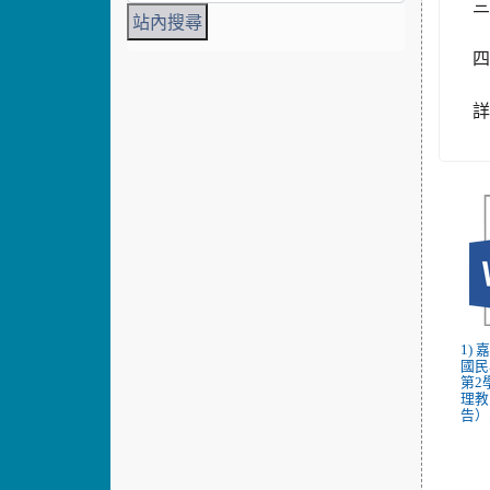
三
四
1)
國民
第2
理教
告）.