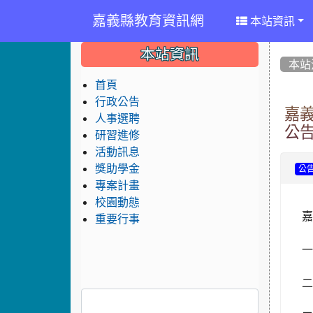
嘉義縣教育資訊網
本站資訊
:::
:::
:::
本站資訊
本站
首頁
行政公告
嘉義
人事選聘
公告
研習進修
活動訊息
獎助學金
公
專案計畫
校園動態
嘉
重要行事
一
二