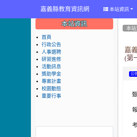
嘉義縣教育資訊網
本站資訊
:::
:::
:::
本站資訊
本站
首頁
行政公告
嘉
人事選聘
(第
研習進修
活動訊息
獎助學金
公
專案計畫
校園動態
重要行事
報
考