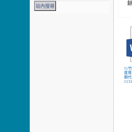
1)
度育
期代
1131