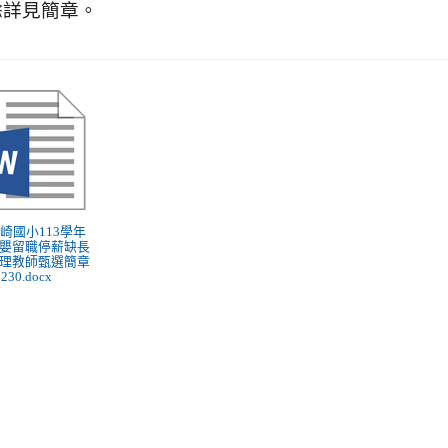
餘詳見簡章。
 竹崎國小113學年
嬰留職停薪缺長
理教師甄選簡章
230.docx