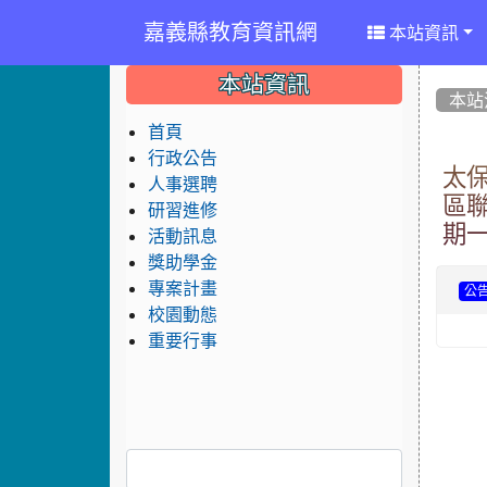
嘉義縣教育資訊網
本站資訊
:::
:::
:::
本站資訊
本站
首頁
行政公告
太保
人事選聘
區聯
研習進修
期
活動訊息
獎助學金
專案計畫
公
校園動態
重要行事