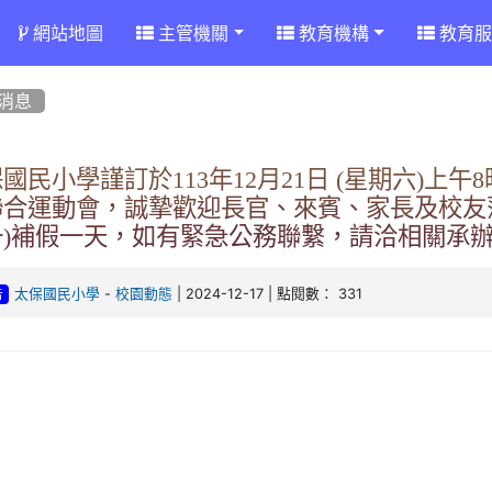
網站地圖
主管機關
教育機構
教育服
消息
國民小學謹訂於113年12月21日 (星期六)上午
合運動會，誠摯歡迎長官、來賓、家長及校友蒞臨
一)補假一天，如有緊急公務聯繫，請洽相關承
-
| 2024-12-17 | 點閱數： 331
太保國民小學
校園動態
告