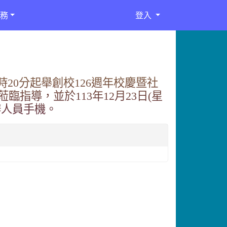
務
登入
8時20分起舉創校126週年校慶暨社
指導，並於113年12月23日(星
辦人員手機。