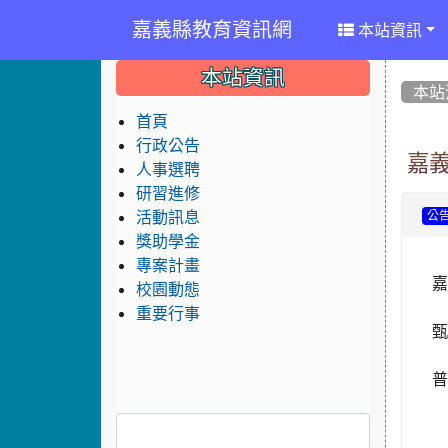
嘉義縣教育資訊網
本站資訊
:::
:::
:::
本站資訊
本站
首頁
行政公告
嘉
人事選聘
研習進修
活動訊息
公
獎助學金
專案計畫
嘉
校園動態
重要行事
普