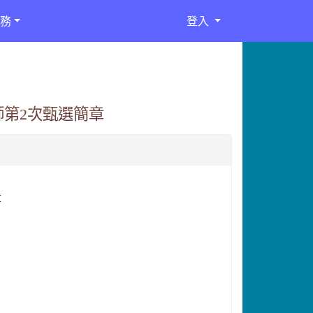
務
登入
師第2次甄選簡章
章