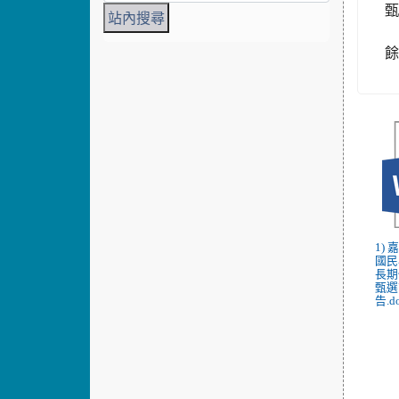
甄
1)
國民
長期
甄選
告.d