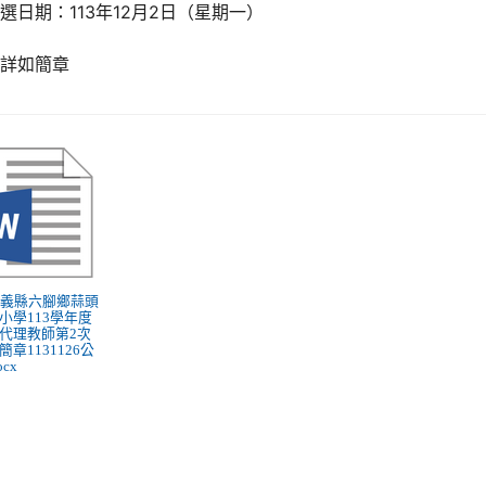
選日期：113年12月2日（星期一）
餘詳如簡章
 嘉義縣六腳鄉蒜頭
小學113學年度
代理教師第2次
簡章1131126公
ocx