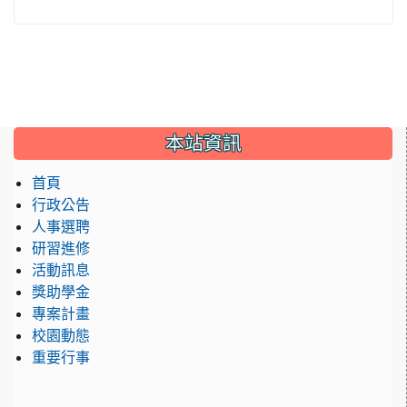
:::
本站資訊
首頁
行政公告
人事選聘
研習進修
活動訊息
獎助學金
專案計畫
校園動態
重要行事