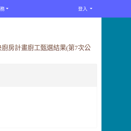
務
登入
央廚房計畫廚工甄選結果(第7次公