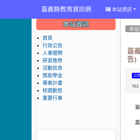
嘉義縣教育資訊網
本站資訊
:::
:::
:::
本站資訊
本站
首頁
行政公告
嘉
人事選聘
告)
研習進修
活動訊息
獎助學金
公
專案計畫
152
校園動態
重要行事
嘉