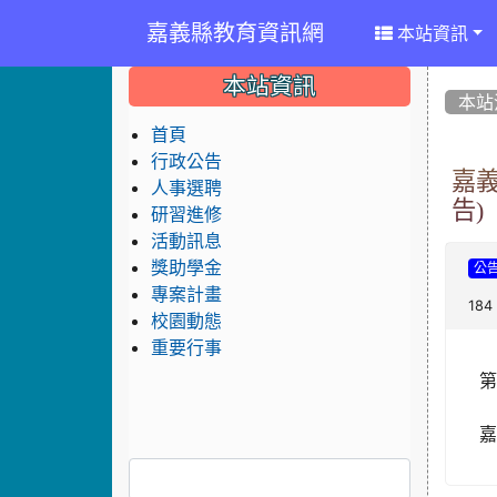
嘉義縣教育資訊網
本站資訊
:::
:::
:::
本站資訊
本站
首頁
行政公告
嘉
人事選聘
告)
研習進修
活動訊息
獎助學金
公
專案計畫
184
校園動態
重要行事
嘉