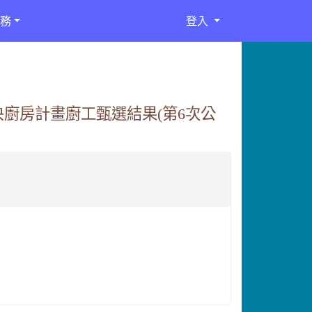
務
登入
央廚房計畫廚工甄選結果(第6次公