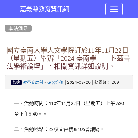
嘉義縣教育資訊網
:::
本站消息
國立臺南大學人文學院訂於11年11月22日
（星期五）舉辦「2024 臺南學——卜茲書
法學術論壇」，相關資訊詳如說明。
-
| 2024-09-20 | 點閱數： 209
教學發展科
研習進修
轉達
一、活動時間：
年
月
日（星期五）上午
113
11
22
9:20
至下午
。。
5:40
二、活動地點：本校文薈樓
會議廳。
JB106