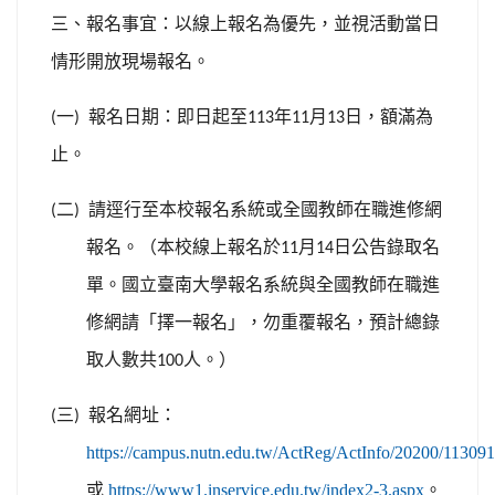
三、報名事宜：以線上報名為優先，並視活動當日
情形開放現場報名。
一
報名日期：即日起至
年
月
日，額滿為
(
)
113
11
13
止。
二
請逕行至本校報名系統或全國教師在職進修網
(
)
報名。（本校線上報名於
月
日公告錄取名
11
14
單。國立臺南大學報名系統與全國教師在職進
修網請「擇一報名」，勿重覆報名，預計總錄
取人數共
人。）
100
三
報名網址：
(
)
https://campus.nutn.edu.tw/ActReg/ActInfo/20200/11309
或
https://www1.inservice.edu.tw/index2-3.aspx
。