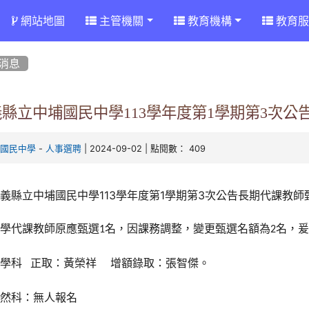
網站地圖
主管機關
教育機構
教育服
消息
義縣立中埔國民中學113學年度第1學期第3次
-
| 2024-09-02 | 點閱數： 409
埔國民中學
人事選聘
義縣立中埔國民中學113學年度第1學期第3次公告長期代課教師
數學代課教師原應甄選
名，因課務調整，變更甄選名額為
名，
1
2
數學科
正取：黃榮祥
增額錄取：張智傑。
自然科：無人報名