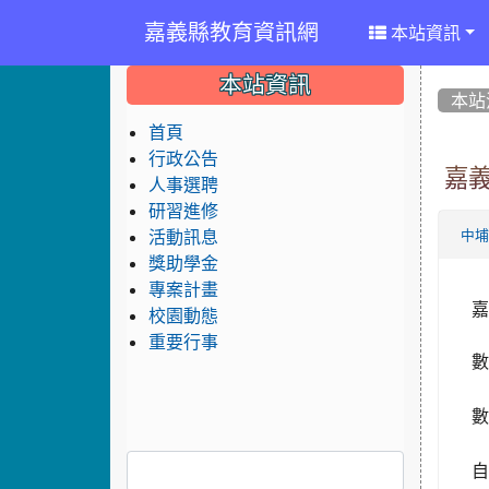
嘉義縣教育資訊網
本站資訊
:::
:::
:::
本站資訊
本站
首頁
行政公告
嘉
人事選聘
研習進修
活動訊息
中
獎助學金
專案計畫
嘉
校園動態
重要行事