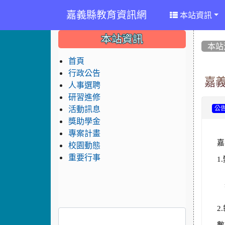
嘉義縣教育資訊網
本站資訊
:::
:::
:::
本站資訊
本站
首頁
行政公告
嘉義
人事選聘
研習進修
活動訊息
公
獎助學金
專案計畫
嘉
校園動態
重要行事
1
2.