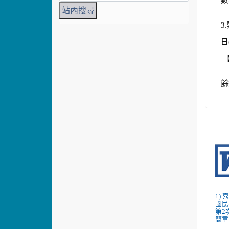
數
3.
日
1)
國民
第2
簡章.