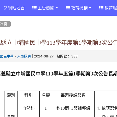
網站地圖
主管機關
教育機構
教育服
消息
義縣立中埔國民中學113學年度第1學期第3次公
-
| 2024-08-27 | 點閱數： 383
埔國民中學
人事選聘
嘉義縣立中埔國民中學113學年度第1學期第3次公告長
類別
科別
名額
每週授課節數
自然科
1
約10節+3節輔導課
依甄選
長期
額，備