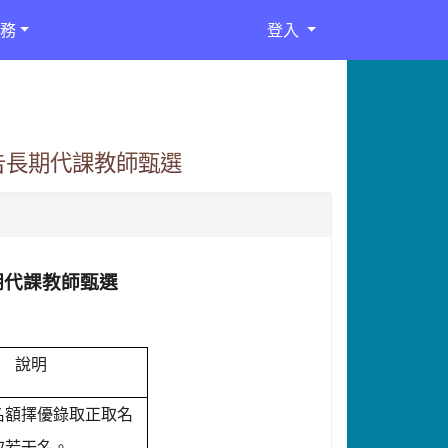
務
登入
告長期代課教師甄選
期代課教師甄選
說明
名額擇優錄取正取名
取若干名。