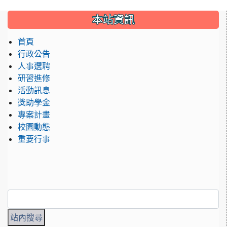
:::
本站資訊
首頁
行政公告
人事選聘
研習進修
活動訊息
獎助學金
專案計畫
校園動態
重要行事