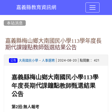
嘉義縣教育資訊網
:::
本站消息
嘉義縣梅山鄉大南國民小學113學年度長
期代課鐘點教師甄選結果公告
-
| 2024-08-20 | 點閱數： 421
大南國民小學
人事選聘
公告
嘉義縣
梅山
鄉
大南
國民小學
113
學
年度長期
代
課
鐘點
教師甄選
結果
公告
第2招:無人報考