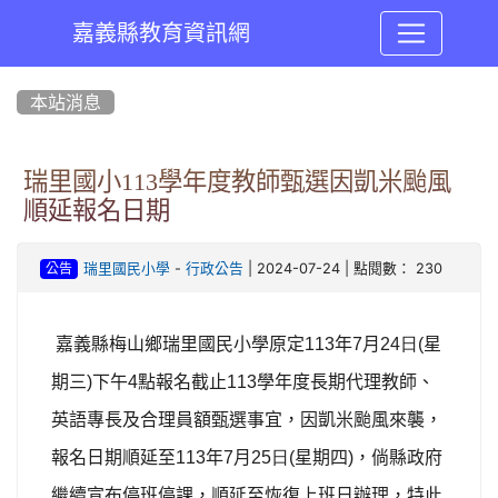
嘉義縣教育資訊網
:::
本站消息
瑞里國小113學年度教師甄選因凱米颱風
順延報名日期
-
| 2024-07-24 | 點閱數： 230
瑞里國民小學
行政公告
公告
嘉義縣梅山鄉瑞里國民小學原定
113
年
7
月
24
日
(
星
期三
)
下午
4
點報名截止
113
學年度長期代理教師、
英語專長及合理員額甄選事宜，因凱米颱風來襲，
報名日期順延至
113
年
7
月
25
日
(
星期四
)
，倘縣政府
繼續宣布停班停課，順延至恢復上班日辦理，特此