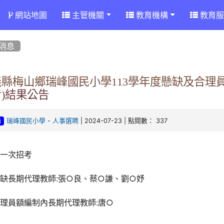
網站地圖
主管機關
教育機構
教育服
消息
義縣梅山鄉瑞峰國民小學113學年度懸缺及合理
)結果公告
-
| 2024-07-23 | 點閱數： 337
瑞峰國民小學
人事選聘
告
第一次招考
缺長期代理教師:張○良、蔡○謙、劉○妤
理員額編制內長期代理教師:唐○