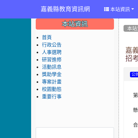
嘉義縣教育資訊網
本站資訊
:::
:::
:::
本站資訊
本站
首頁
行政公告
嘉
人事選聘
招考
研習進修
活動訊息
獎助學金
公
專案計畫
校園動態
重要行事
懸
合