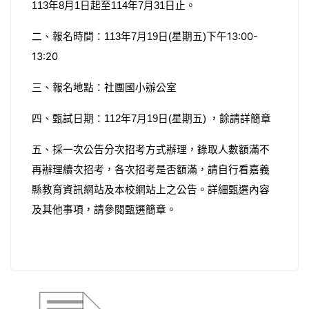
年
月
日起至
年
月
日止。
113
8
1
114
7
31
二、報名時間：
年
月
日
星期五
午13:00-
113
7
19
(
)下
13:20
三、報名地點：社團國小辦公室
四、甄試日期：
年
月
日
星期五
詳簡章
112
7
19
(
) ，餘請
五、採一次公告分次招考方式辦理，錄取人數額滿不
再辦理續次招考，各次招考是否額滿，請自行看嘉義
縣教育資訊網站及本校網站上之公告。詳細甄選內容
及其他事項，請參閱甄選簡章。