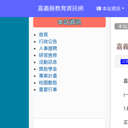
嘉義縣教育資訊網
本站資訊
:::
:::
:::
本站資訊
本站
首頁
行政公告
嘉
人事選聘
研習進修
活動訊息
公
獎助學金
專案計畫
嘉
校園動態
重要行事
(
1
正