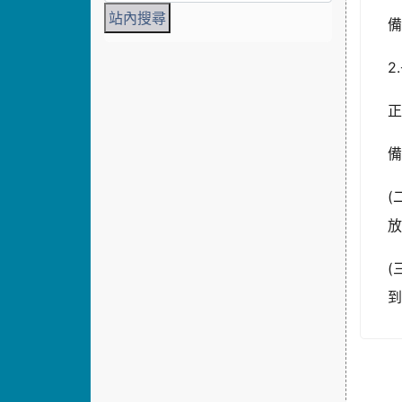
備
2
正
備
(
(
到