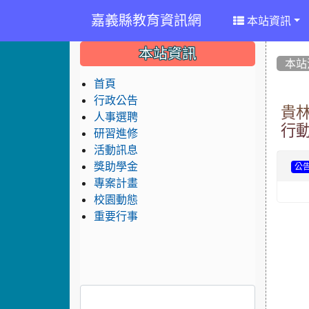
嘉義縣教育資訊網
本站資訊
:::
:::
:::
本站資訊
本站
首頁
行政公告
貴
人事選聘
行
研習進修
活動訊息
獎助學金
公
專案計畫
校園動態
重要行事