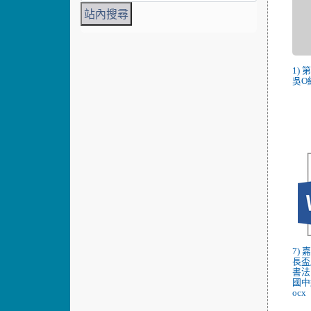
1)
吳O綺
7)
長盃
書法
國中
ocx