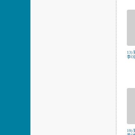
13
李O家
19