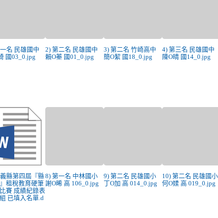
 第一名 民雄國中
2) 第二名 民雄國中
3) 第二名 竹崎高中
4) 第三名 民雄國中
 國03_0.jpg
賴O蓁 國01_0.jpg
簡O絜 國18_0.jpg
陳O晴 國14_0.jpg
 嘉義縣第四屆『縣
8) 第一名 中林國小
9) 第二名 民雄國小
10) 第二名 民雄國
』租稅教育硬筆
謝O晞 高 106_0.jpg
丁O加 高 014_0.jpg
何O媃 高 019_0.jpg
比賽 成績紀錄表
組 已填入名單.d