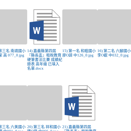
) 第三名 南靖國小
14) 嘉義縣第四屆
15) 第一名 和睦國小
16) 第二名 六腳國
 高 077_0.jpg
『縣長盃』租稅教育
廖O諦 中126_0.jpg
李O叡 中032_0.jpg
硬筆書法比賽 成績紀
錄表 高年級 已填入
名單.docx
) 第三名 六美國小
20) 第三名 祥和國小
21) 嘉義縣第四屆