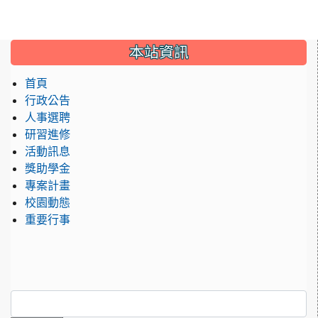
:::
本站資訊
首頁
行政公告
人事選聘
研習進修
活動訊息
獎助學金
專案計畫
校園動態
重要行事