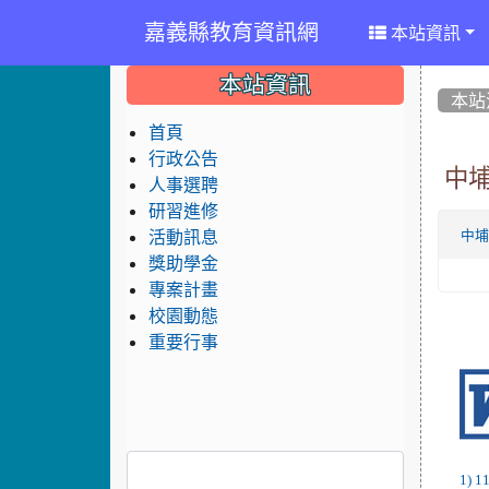
嘉義縣教育資訊網
本站資訊
:::
:::
:::
本站資訊
本站
首頁
行政公告
中埔
人事選聘
研習進修
活動訊息
中
獎助學金
專案計畫
校園動態
重要行事
1)