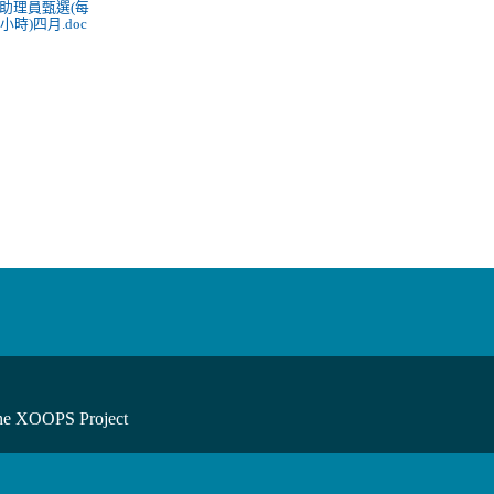
助理員甄選(每
小時)四月.doc
he XOOPS Project