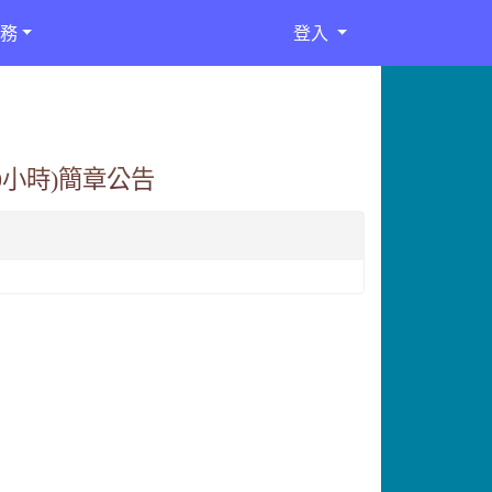
務
登入
0小時)簡章公告