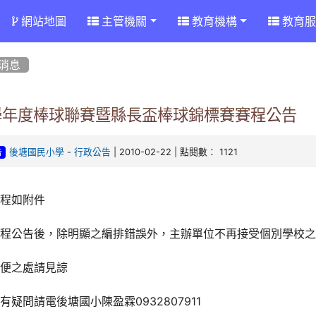
網站地圖
主管機關
教育機構
教育服
消息
8學年度棒球聯賽暨縣長盃棒球錦標賽賽程公告
-
| 2010-02-22 | 點閱數： 1121
後塘國民小學
行政公告
告
賽程如附件
賽程公告後，除明顯之編排錯誤外，主辦單位不再接受個別學校
不便之處請見諒
有疑問請電後塘國小陳盈霖0932807911