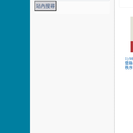
1)
暨縣
秩序冊