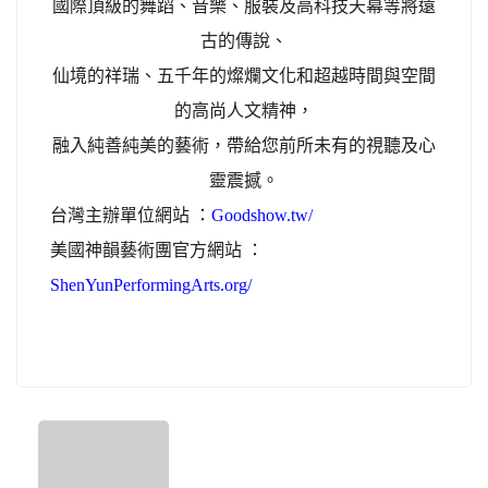
國際頂級的舞蹈、音樂、服裝及高科技天幕等將遠
古的傳說、
仙境的祥瑞、五千年的燦爛文化和超越時間與空間
的高尚人文精神，
融入純善純美的藝術，帶給您前所未有的視聽及心
靈震撼。
台灣主辦單位網站 ：
Goodshow.tw/
美國神韻藝術團官方網站 ：
ShenYunPerformingArts.org/