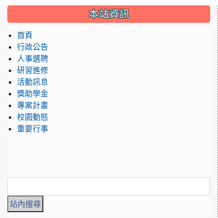
:::
本站資訊
首頁
行政公告
人事選聘
研習進修
活動訊息
獎助學金
專案計畫
校園動態
重要行事