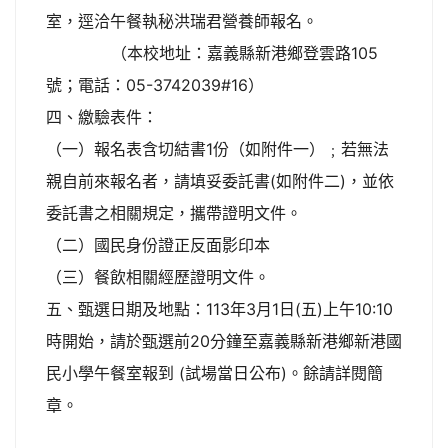
室，逕洽午餐執秘洪瑞君營養師報名。
（本校地址：嘉義縣新港鄉登雲路105
號；電話：05-3742039#16）
四、繳驗表件：
（一）報名表含切結書1份（如附件一）﹔若無法
親自前來報名者，請填妥委託書(如附件二)，並依
委託書之相關規定，攜帶證明文件。
（二）國民身份證正反面影印本
（三）餐飲相關經歷證明文件。
五、甄選日期及地點：113年3月1日(五)上午10:10
時開始，請於甄選前20分鐘至嘉義縣新港鄉新港國
民小學午餐室報到 (試場當日公布)。餘請詳閱簡
章。