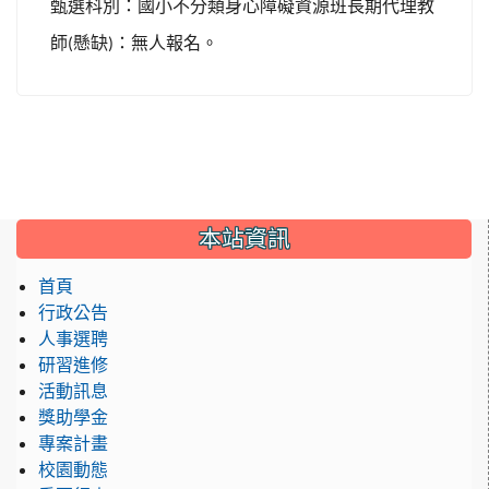
甄選科別：國小不分類身心障礙資源班長期代理教
師
懸缺
：無人報名。
(
)
:::
本站資訊
首頁
行政公告
人事選聘
研習進修
活動訊息
獎助學金
專案計畫
校園動態