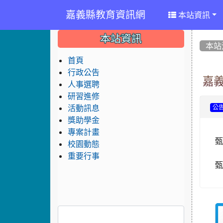
嘉義縣教育資訊網
本站資訊
:::
:::
:::
本站資訊
本站
首頁
行政公告
嘉義
人事選聘
研習進修
活動訊息
公
獎助學金
專案計畫
甄
校園動態
重要行事
甄