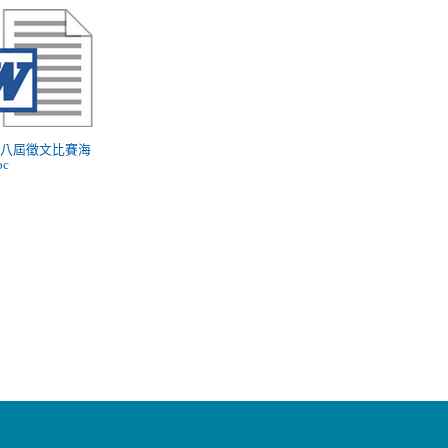
 第八屆徵文比賽海
oc