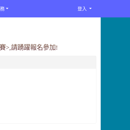
務
登入
賽>,請踴躍報名參加!