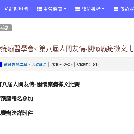
網站地圖
主管機關
教育機構
教育服
消息
癇癇醫學會< 第八屆人間友情-關懷癲癇徵文比
-
| 2010-02-09 | 點閱數： 815
教育處終學科
活動訊息
告
第八屆人間友情-關懷癲癇徵文比賽
請踴躍報名參加
比賽辦法詳附件