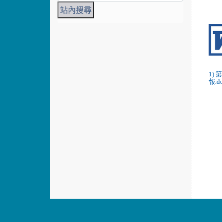
1)
報.d