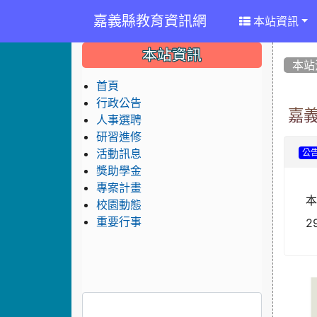
嘉義縣教育資訊網
本站資訊
:::
:::
:::
本站資訊
本站
首頁
行政公告
嘉
人事選聘
研習進修
活動訊息
公
獎助學金
專案計畫
本
校園動態
重要行事
2