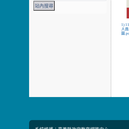
1)
人員
圖.p