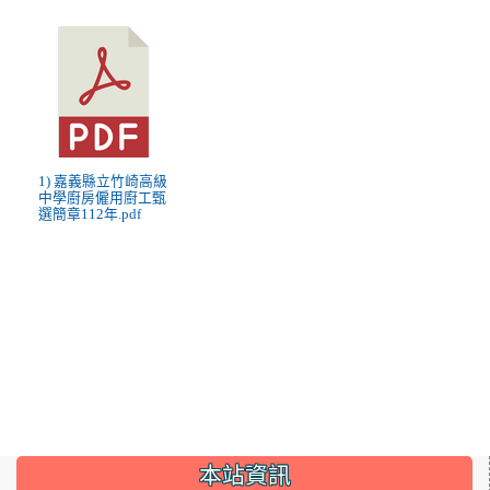
1) 嘉義縣立竹崎高級
中學廚房僱用廚工甄
選簡章112年.pdf
:::
本站資訊