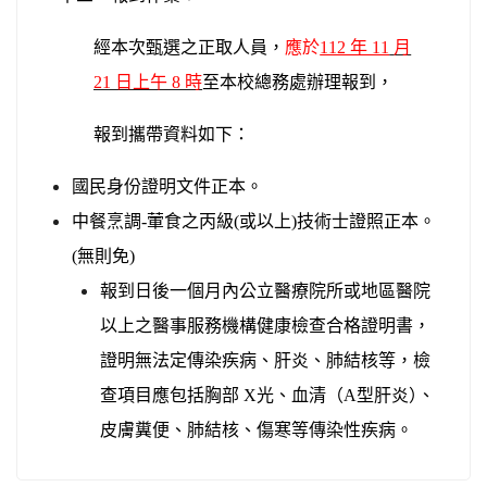
經本次
甄
選之正取人
員
，
應於
112 年 11
月
21
日上午 8
時
至本校總務處辦
理
報
到
，
報到攜帶資料如下：
國民身份證明文
件
正本。
中餐烹調
-
葷食之
丙
級
(
或以上
)
技術士證
照
正本。
(無則免)
報到日
後
一個月內公立醫療
院
所或地區醫院
以上之
醫
事服務機構健康檢查
合
格證明書，
證明無法定
傳
染疾病、肝炎、肺結核等，檢
查項目應包括胸部
X
光、血清（
A
型肝炎
）
、
皮膚糞便、肺結核、傷寒等傳染性疾病
。