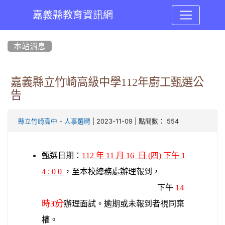
嘉義縣教育資訊網
:::
本站消息
嘉義縣立竹崎高級中學112年廚工甄選公
告
-
| 2023-11-09 | 點閱數： 554
縣立竹崎高中
人事選聘
甄選日
期
：
112
年 11 月 16
日 (四) 下午 1
4 : 0 0
，至本校總務處辦理報到，
14
下
午
時
3 0
分
辦理面試。逾期或未報到者視同棄
權。