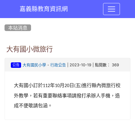
嘉義縣教育資訊網
:::
本站消息
大有國小微旅行
-
| 2023-10-19 | 點閱數： 369
大有國民小學
行政公告
公告
大有國小訂於
年
月
日
五
進行縣內微旅行校
112
10
20
(
)
外教學，若有重要聯絡事項請撥打承辦人手機，造
成不便敬請包涵。