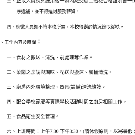
三、正取人員應於錄用後一週內繳交廚工體檢合格證明書一
序遞補，並不得追討服務薪資。
四、應徵人員如不符本校所需，本校得斟酌情況錄取從缺。
：
拾
、工作內容及時間
一、食材之搬送、清洗、前處理等作業。
二、菜餚之烹調與調味、配送與搬運、餐桶清洗。
三、廚房內外環境整理、器具(設備)清洗維護。
四、配合學校節慶等實際學校活動時間之廚房相關工作。
五、食品衛生安全管理。
六、上班時間：上午7:30-下午3:30。(請休假原則，以寒暑假