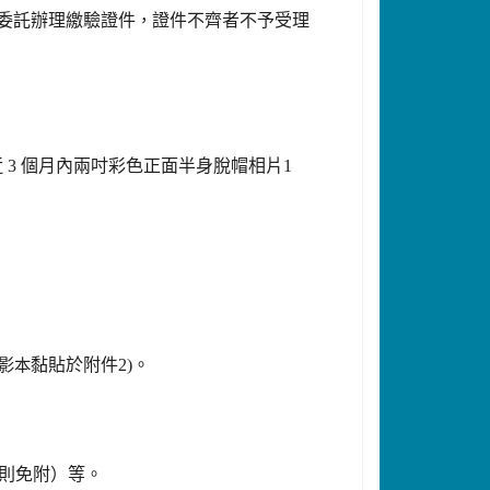
委託辦理繳驗證件
，
證件不齊者不予受理
近
3
個月內兩吋彩色正面半身脫帽相片
1
影本
黏貼於附件
2)
。
則免附）等。