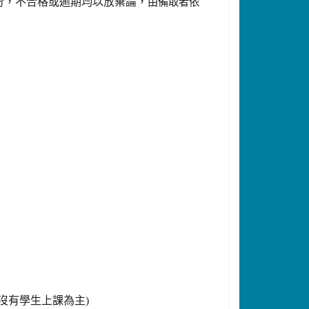
份，不合格或逾期均以放棄論，
由備取者依
 沒有學生上課為主)