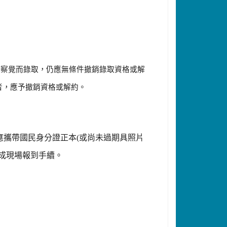
，
能察覺而錄取
仍應無條件撤銷錄取資格或解
，
者
應予撤銷資格或解約。
應攜帶國民身分證正本
(
或尚未過期具照片
完成現場報到手續。