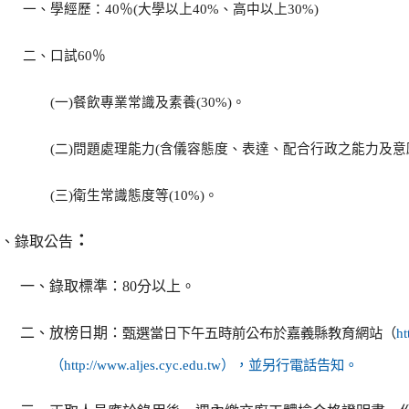
一、學經歷：40％(大學以上40%、高中以上30%)
二、口試60％
(
一)餐飲專業常識及素養(30%)。
(
二)問題處理能力(含儀容態度、表達、配合行政之能力及意願等
(
三)衛生常識態度等(10%)。
：
玖、錄取公告
一、錄取標準：80分以上。
二、放榜日期：
甄選當日下午五時前公布於嘉義縣教育網站（
h
（http://www.aljes.cyc.edu.tw），並另行電話告知。