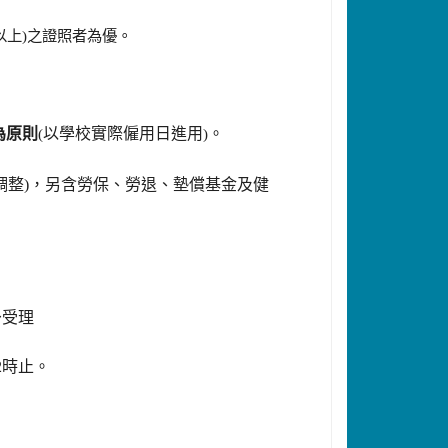
以上)之證照者為優。
為原則
(
以學校實際僱用日進用
)
。
資調整)，另含勞保、勞退、墊償基金及健
予受理
12時止。