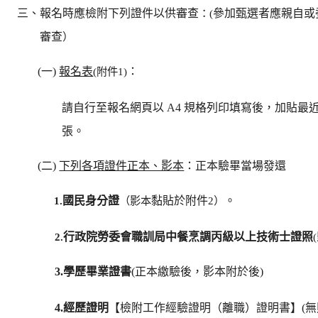
三、報名時應檢附下列證件以供審查
：(
參加甄選者應親自或
審查
）
(
一
)
報名表
(
附件
1)
：
請自行至報名網頁以
A4
規格列印填寫後，加貼最
張。
(
二
)
下列各項證件正本、影本
：正本驗畢當場發還
1.
國民身分證
（影本
黏貼於附件
2
）
。
2.
行政院勞委會職訓局中餐烹調丙級以上技術士證照
(
3.
學歷畢業證書
(
正本繳驗後，影本附於後)
4.
經歷證明
【檢附
工作經驗證明
（離職）證明書】(
無