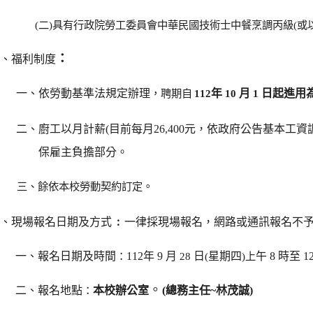
(
二)具有行政院勞工委員會中華民國技術士中餐烹調丙級(或
：
伍、福利制度
一、依勞動基準法規定辦理
，聘期自
112
年
10
月
1
日起進用
二、廚工以月計薪(目前每月26,400元，依政府公告基本工
保雇主負擔部分。
三、餘依本校勞動契約訂定。
﹕
陸、現場報名日期及方式
一律採現場報名，網路或通訊報名不
一、報名日期及時間
：
112
年 9
月
28
日
(
星期四
)
上
午
8
時至 
。
二、報名地點
：
本校辦公室
(
總務主任~林茂誠)