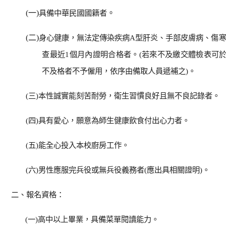
(
一)
具備中華民國國籍者
。
(
二)
身心健康，無法定傳染疾病A型肝炎、手部皮膚病、傷
查最近1個月內證明合格者。(若來不及繳交體檢表可
不及格者不予僱用，依序由備取人員遞補之)。
(
三)本性誠實能刻苦耐勞，衛生習慣良好且無不良記錄者。
(
四)具有愛心，願意為師生健康飲食付出心力者。
(
五)能全心投入本校廚房工作。
(
六)男性應服完兵役或無兵役義務者(應出具相關證明)。
二、報名資格：
(
一)高中以上畢業，具備菜單閱讀能力。