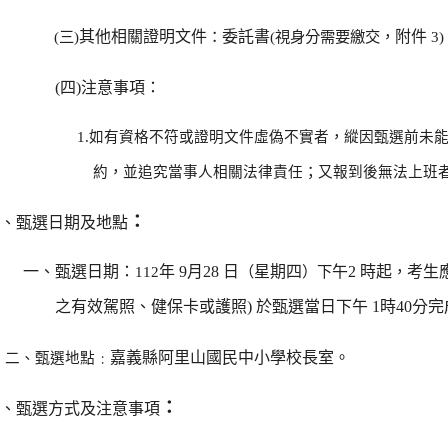
(
三
)
其他相關證明文件
：
委託書
(
視身分需要繳交，
附件
3)
(
四
)
注意事項：
1.
，
如有資格不符或證明文件虛偽不實者
縱因甄選前未
，
；
約
並追究當事人相關法律責任
又報到後無法上班
：
柒、甄選日期及地點
一、甄選日期：
112
年 9月28 日
（
星期四
）下
午2 時起
，
考生
之有效駕照、健保卡或護照
)
於甄選當日下午 1時40分
﹕
嘉義縣阿里山國民中小學校長室。
二、甄選地點
：
捌、甄選方式及注意事項