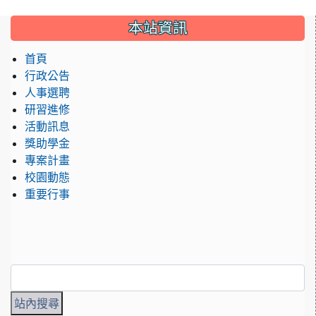
:::
本站資訊
首頁
行政公告
人事選聘
研習進修
活動訊息
獎助學金
專案計畫
校園動態
重要行事