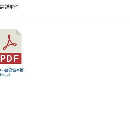
餘請詳附件
(112)台癲協字第0
函.pdf