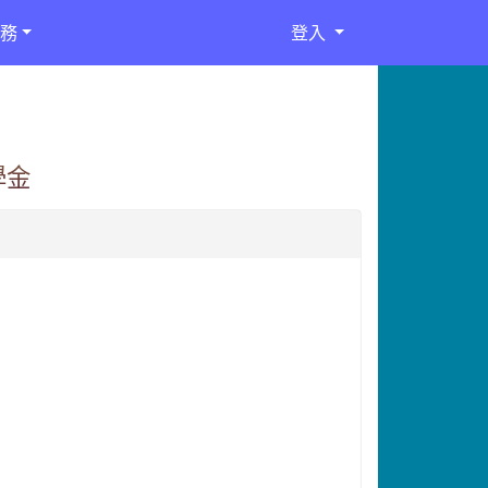
務
登入
學金