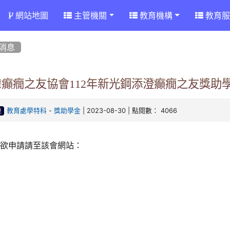
網站地圖
主管機關
教育機構
教育服
消息
灣癲癇之友協會112年新光鋼添澄癲癇之友獎助
-
| 2023-08-30 | 點閱數： 4066
教育處學特科
獎助學金
達
如欲申請請至該會網站：