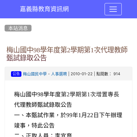
嘉義縣教育資訊網
:::
本站消息
梅山國中98學年度第2學期第1次代理教師
甄試錄取公告
-
| 2010-01-22 | 點閱數： 914
梅山國民中學
人事選聘
公告
梅山國中
98
學年度
第
2
學期第
1
次增置專長
代理教師甄試錄取公告
一、本甄試作業，於
99
年
1
月
22
日
下午辦理
竣事，特此公告
二、正取人員：李宜育