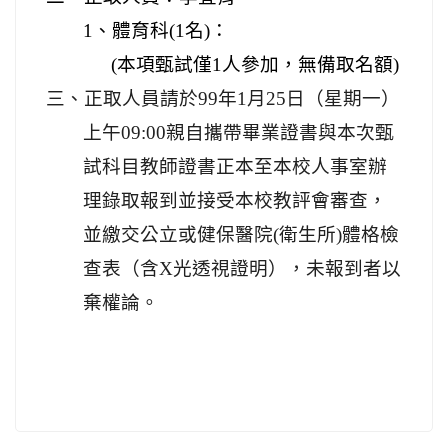
1
、體育科
(1
名
)
：
(
本項甄試僅
1
人參加，無備取名額
)
三、正取人員請於
99
年
1
月
25
日
（星期一）
上午
09:00
親自攜帶畢業證書與本次甄
試科目教師證書正本至本校人事室辦
理錄取報到並接受本校教評會審查，
並繳交公立或健保醫院
(
衛生所
)
體格檢
查表（含
X
光透視證明），未報到者以
棄權論。