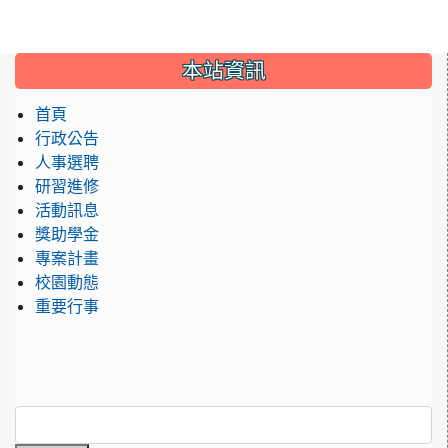
:::
本站資訊
首頁
行政公告
人事選聘
研習進修
活動訊息
獎助學金
專案計畫
校園動態
重要行事