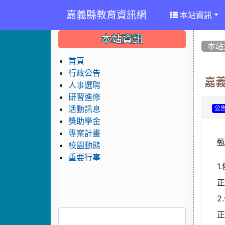
嘉義縣教育資訊網
本站資訊
:::
:::
:::
本站資訊
本站
首頁
行政公告
嘉
人事選聘
研習進修
活動訊息
公
獎助學金
專案計畫
校園動態
重要行事
1
正
2