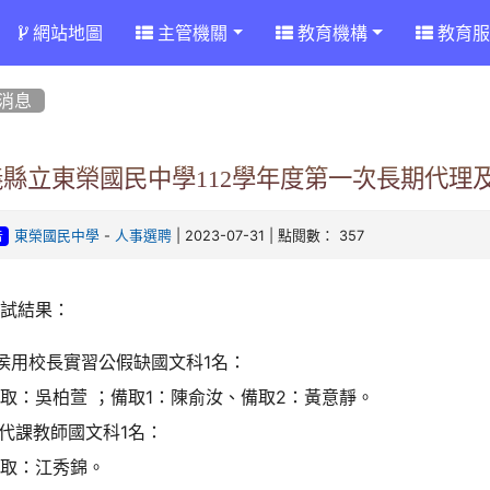
網站地圖
主管機關
教育機構
教育服
消息
義縣立東榮國民中學112學年度第一次長期代理
-
| 2023-07-31 | 點閱數： 357
東榮國民中學
人事選聘
告
甄試結果：
.侯用校長實習公假缺國文科1名：
取：吳柏萱 ；備取1：陳俞汝、備取2：黃意靜。
.代課教師國文科1名：
正取：江秀錦。