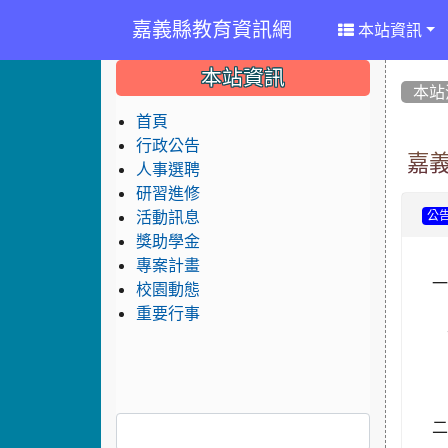
嘉義縣教育資訊網
本站資訊
:::
:::
:::
本站資訊
本站
首頁
行政公告
嘉義
人事選聘
研習進修
活動訊息
公
獎助學金
專案計畫
校園動態
重要行事
(
二