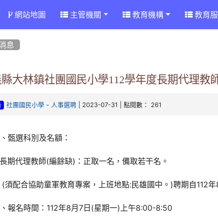
網站地圖
主管機關
教育機構
教育服
消息
縣大林鎮社團國民小學112學年度長期代理教師
-
| 2023-07-31 | 點閱數： 261
社團國民小學
人事選聘
告
一、甄選科別及名額：
長期代理教師(編餘缺)：正取一名，備取若干名。
須配合協助童軍教育專案，上班地點:民雄國中。)聘期自112年8月
、報名時間：112年8月7日(星期一)上午8:00-8:50