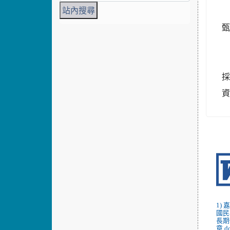
甄
1)
國民
長期
章.d