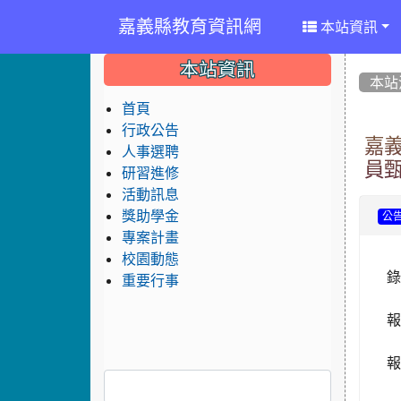
嘉義縣教育資訊網
本站資訊
:::
:::
:::
本站資訊
本站
首頁
行政公告
嘉
人事選聘
員甄
研習進修
活動訊息
獎助學金
公
專案計畫
校園動態
錄
重要行事
報