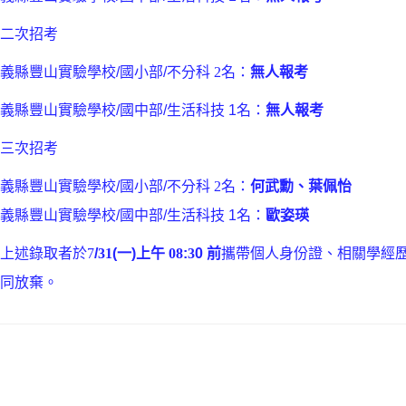
第二次招考
嘉義縣豐山實驗學校
/
國小
部
/
不分科
2
名：
無人報考
嘉義縣豐山實驗學校
/
國中
部
/
生活科技
1
名：
無人報考
第三次招考
嘉義縣豐山實驗學校
/
國小
部
/
不分科
2
名：
何武勳、葉佩怡
嘉義縣豐山實驗學校
/
國中
部
/
生活科技
1
名：
歐姿瑛
請上述錄取者於
7
/
31
(
一
)
上午
08
:
3
0
前
攜帶個人身份證、相關學經
視同放棄。