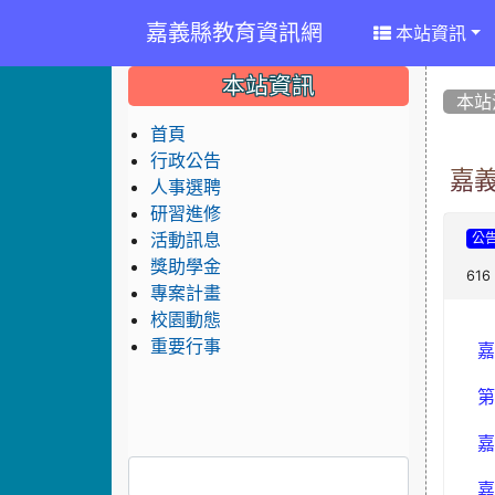
嘉義縣教育資訊網
本站資訊
:::
:::
:::
本站資訊
本站
首頁
行政公告
嘉
人事選聘
研習進修
活動訊息
公
獎助學金
616
專案計畫
校園動態
重要行事