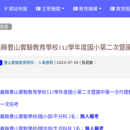
網站地圖
主管機關
教育機構
教育服
消息
義縣豐山實驗教育學校112學年度國小第二次暨
-
| 2023-07-29 | 點閱數：
豐山實驗教育學校
人事選聘
告
嘉義縣豐山實驗教育學校
11
2
學年度
國小第二次暨國中
第一次代理
第一次招考
嘉義縣豐山實驗學校
/
國小
部
/
不分科
2
名：
無人報考
嘉義縣豐山實驗學校
/
國中
部
/
生活科技
1
名：
無人報考