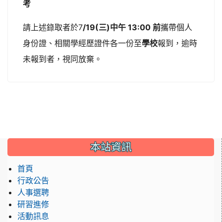
考
請上述錄取者於7
/19(
三
)
中午
13:00
前
攜帶個人
身份證、相關學經歷證件各一份至
學校
報到，逾時
未報到者，視同放棄。
:::
本站資訊
首頁
行政公告
人事選聘
研習進修
活動訊息