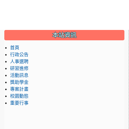
:::
本站資訊
首頁
行政公告
人事選聘
研習進修
活動訊息
獎助學金
專案計畫
校園動態
重要行事