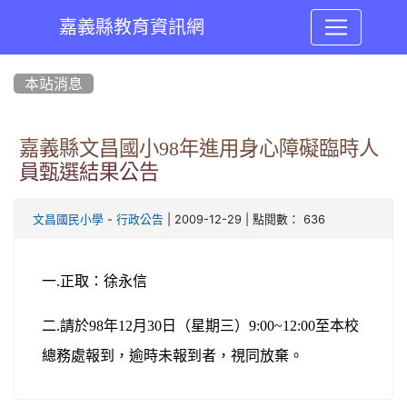
嘉義縣教育資訊網
:::
本站消息
嘉義縣文昌國小98年進用身心障礙臨時人
員甄選結果公告
-
| 2009-12-29 | 點閱數： 636
文昌國民小學
行政公告
一
.
正取：徐永信
二
.
請於
98
年
12
月
30
日
（星期三）9
:00~12:00
至本校
總務處報到，逾時未報到者，視同放棄。