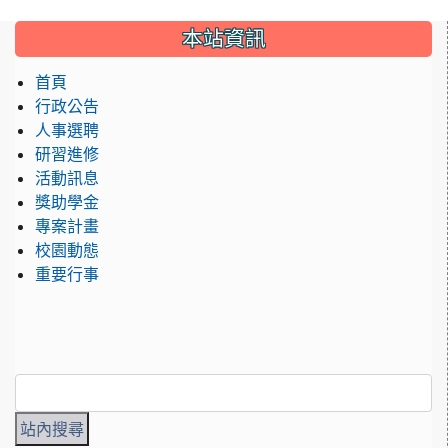
:::
本站資訊
首頁
行政公告
人事選聘
研習進修
活動訊息
獎助學金
專案計畫
校園動態
重要行事