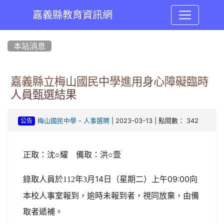
嘉義縣教育資訊網
:::
本站消息
嘉義縣立梅山國民中學進用身心障礙臨時
人員甄選結果
-
| 2023-03-13 | 點閱數： 342
梅山國民中學
人事選聘
公告
正取：沈○耀 備取：洪○壹
月14日（星期二）上午09:00向
錄取人員於112
年3
本校人事室報到，逾時未報到者，視同放棄，由備
取者遞補。