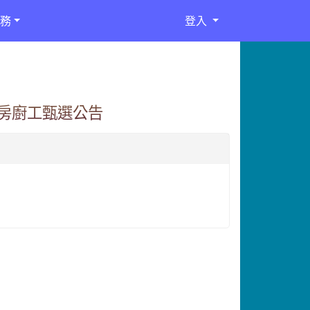
務
登入
廚房廚工甄選公告