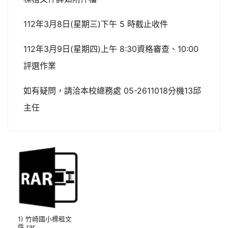
112
3
8
(
)
5
年
月
日
星期三
下午
時截止收件
112
3
9
(
)
8:30
10:00
年
月
日
星期四
上午
資格審查、
評選作業
05-2611018
13
如有疑問，請洽本校總務處
分機
邱
主任
1) 竹崎國小標租文
件.rar